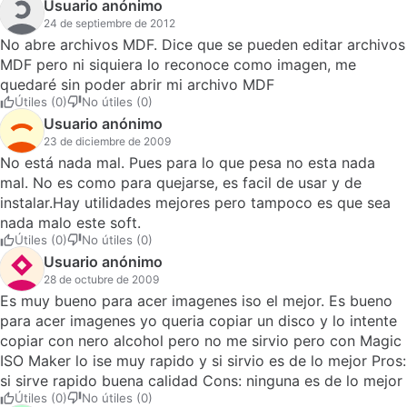
tener que grabar en el dvd, asique antes de opinar procura
Usuario anónimo
buscar algo de información de lo que haces que esta claro
24 de septiembre de 2012
que no tienes ni idea Pros: las utilidades Cons: nada que
No abre archivos MDF. Dice que se pueden editar archivos
objetar, es bastante sencillo y cumple con lo que promete
MDF pero ni siquiera lo reconoce como imagen, me
quedaré sin poder abrir mi archivo MDF
Útiles (0)
No útiles (0)
Usuario anónimo
23 de diciembre de 2009
No está nada mal. Pues para lo que pesa no esta nada
mal. No es como para quejarse, es facil de usar y de
instalar.Hay utilidades mejores pero tampoco es que sea
nada malo este soft.
Útiles (0)
No útiles (0)
Usuario anónimo
28 de octubre de 2009
Es muy bueno para acer imagenes iso el mejor. Es bueno
para acer imagenes yo queria copiar un disco y lo intente
copiar con nero alcohol pero no me sirvio pero con Magic
ISO Maker lo ise muy rapido y si sirvio es de lo mejor Pros:
si sirve rapido buena calidad Cons: ninguna es de lo mejor
Útiles (0)
No útiles (0)