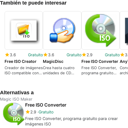
También te puede interesar
3.6
Gratuito
3.6
Gratuito
2.9
Gratuito
3
Free ISO Creator
MagicDisc
Free ISO Converter
Creador de imágenes
Crea hasta cuatro
Free ISO Converter,
Conv
ISO compatible con
unidades de CD
programa gratuito
arch
Vista
virtuales
para crear imágenes
y ef
ISO
Alternativas a
Magic ISO Maker
Free ISO Converter
2.9
Gratuito
Free ISO Converter, programa gratuito para crear
imágenes ISO