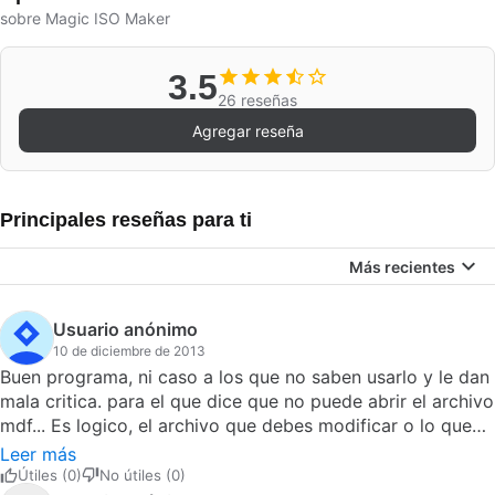
sobre Magic ISO Maker
3.5
26 reseñas
Agregar reseña
Principales reseñas para ti
Más recientes
Usuario anónimo
10 de diciembre de 2013
Buen programa, ni caso a los que no saben usarlo y le dan
mala critica. para el que dice que no puede abrir el archivo
mdf... Es logico, el archivo que debes modificar o lo que
quieras hacer es el archivo mds que siempre va junto al
Leer más
mdf. Como digo ese archivo mds es el que despues vas a
Útiles (0)
No útiles (0)